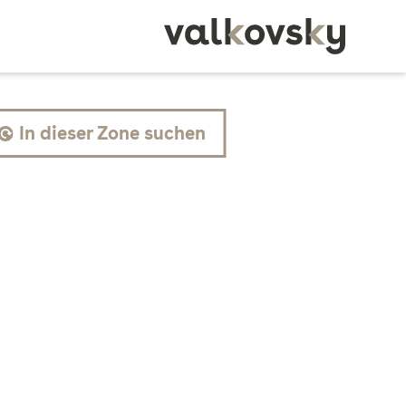
Akquirieren
In dieser Zone suchen
Finden Sie einfach die
passende Immobilie.
Zugang zu Off-Market-
Immobilien