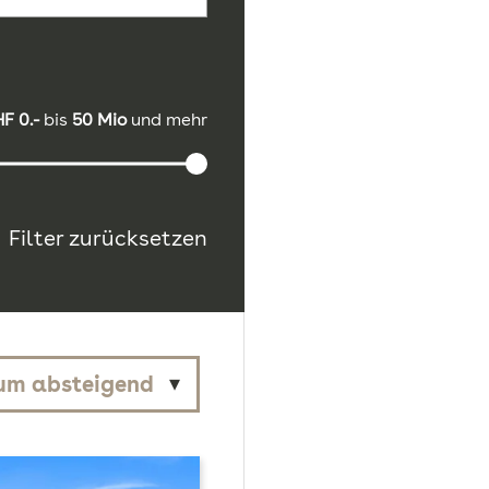
F 0.-
bis
50 Mio
und mehr
Filter zurücksetzen
um absteigend